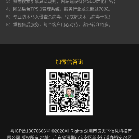
3：熟悉搜索引擎算法规则，网站建设符合SEO优化排名；
4：网站后台TP5.0管理系统，服务行业龙头超过70家。
5：专业防木马入侵查杀病毒，彻底解决木马病毒干扰！
5：重视售后服务，每个客户用心对待，客户转介绍多。
加微信咨询
粤ICP备13070666号
©2020All Rights 深圳市贯天下信息科技有
限公司 版权所有 地址：广东省深圳市宝安区新安街道办裕安74区